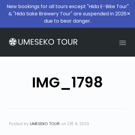
New bookings for all tours except "Hida E-Bike Tour"
& "Hida Sake Brewery Tour" are suspended in 2026
✕
due to bear danger.
Togg
IMG_1798
Posted by
UMESEKO TOUR
on
2月 9, 2023