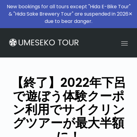
New bookings for all tours except "Hida E-Bike Tour"
& "Hida Sake Brewery Tour" are suspended in 2026
✕
due to bear danger.
Togg
【終了】2022年下呂
で遊ぼう体験クーポ
ン利用でサイクリン
グツアーが最大半額
に！